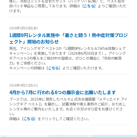
様に、冷却ユニットも含めたセット（バッテリー有/無）と、ベスト型冷
却パッド単品もご用意しております。詳細は
［こちら］
よりご確認いただ
けます。
2026年5月20日(水)
1週間0円レンタル実施中 「暑さと闘う！熱中症対策プロジ
ェクト」開始のお知らせ
現在、アイシングギア ベスト2の「1週間0円レンタル＆TikTok体験シェア
キャンペーン」を実施しております（2026年6月30日まで）。アイシング
ギアベスト2の導入をご検討中の皆様は、ぜひこの機会に「冷却の瞬発
力」をご体感ください。
キャンペーンの詳細は
［こちら］
よりご確認いただけます。
2026年4月21日(火)
4月から7月に行われる6つの展示会に出展いたします
ブースでは、2025年に発売したペルチェ式冷水循環服「メディエイド アイ
シングギア ベスト2」を展示し、試着体験や導入事例のご紹介、おためし
レンタル等のご案内もいたします。お近くの方はぜひ足をお運びくださ
い。
詳細は
［こちら］
をクリックしてご確認ください。