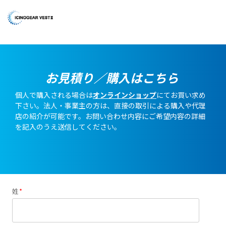
Skip
to
To
the
Me
main
content.
お見積り／購入はこちら
個人で購入される場合は
オンラインショップ
にてお買い求め
下さい。法人・事業主の方は、直接の取引による購入や代理
店の紹介が可能です。お問い合わせ内容にご希望内容の詳細
を記入のうえ送信してください。
姓
*