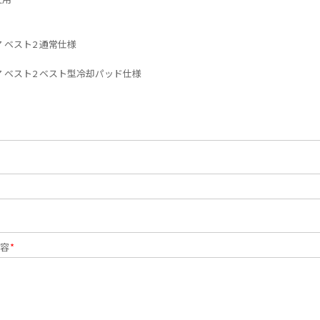
 ベスト2 通常仕様
 ベスト2 ベスト型冷却パッド仕様
容
*