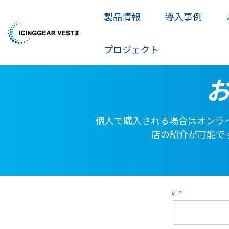
Skip
to
製品情報
導入事例
the
main
content.
プロジェクト
個人で購入される場合はオンラ
店の紹介が可能で
姓
*