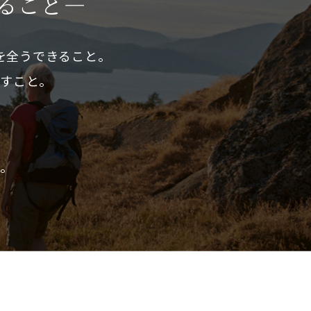
こと――
を全うできること。
くすこと。
。