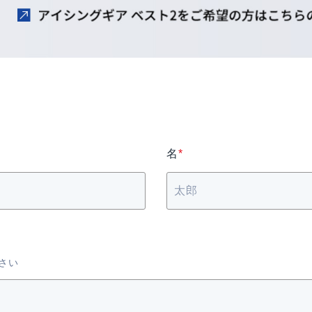
名
*
さい