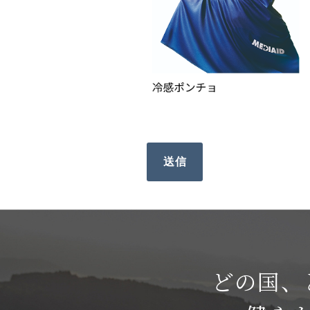
送信
どの国、